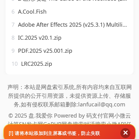
6
A.Cool.Fish
7
Adobe After Effects 2025 (v25.3.1) Multilingual.zip
8
IC.2025 v20.1.zip
9
PDF.2025 v25.001.zip
10
LRC2025.zip
声明：本站是网盘索引系统,所有内容均来自互联网
所提供的公开引用资源，未提供资源上传、存储服
务,如有侵权联系邮箱删除:lanfucail@qq.com
© 2025 盘.我爱你 Powered by
码支付官网
小微云
计算
SN发卡网
GoPHP
网盘搜索
对话搜索
小微API
任
✕
推邦拉新
海通盟拉新
真爱旅舍
网站地图
[!] 请将本站添加到主屏幕或书签，防止失联