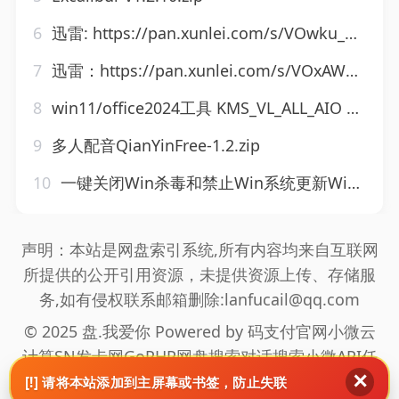
6
迅雷: https://pan.xunlei.com/s/VOwku_3LOm9dH5AP5m7umnA1?pwd=wvwf 炽夏.1080P更 29【超前完结】
7
迅雷：https://pan.xunlei.com/s/VOxAWxIKvY5EMUV19opiz843A1?pwd=pvt4# 问心2.1080P更 40【超前完结】
8
win11/office2024工具 KMS_VL_ALL_AIO v55 中/英文免费绿色版
9
多人配音QianYinFree-1.2.zip
10
一键关闭Win杀毒和禁止Win系统更新Windows11轻松设置1.11.zip
声明：本站是网盘索引系统,所有内容均来自互联网
所提供的公开引用资源，未提供资源上传、存储服
务,如有侵权联系邮箱删除:lanfucail@qq.com
© 2025 盘.我爱你 Powered by
码支付官网
小微云
计算
SN发卡网
GoPHP
网盘搜索
对话搜索
小微API
任
✕
推邦拉新
海通盟拉新
真爱旅舍
网站地图
[!] 请将本站添加到主屏幕或书签，防止失联