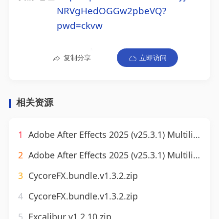
NRVgHedOGGw2pbeVQ?
pwd=ckvw
复制分享
立即访问
相关资源
1
Adobe After Effects 2025 (v25.3.1) Multilingual.zip
2
Adobe After Effects 2025 (v25.3.1) Multilingual.zip
3
CycoreFX.bundle.v1.3.2.zip
4
CycoreFX.bundle.v1.3.2.zip
5
Excalibur v1.2.10.zip