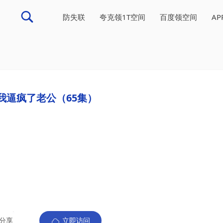
防失联
夸克领1T空间
百度领空间
A
我逼疯了老公（65集）
分享
立即访问