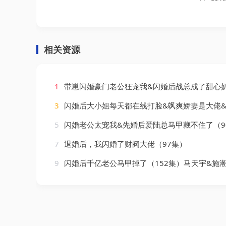
相关资源
1
带崽闪婚豪门老公狂宠我&闪婚后战总成了甜心奶爸（
3
闪婚后大小姐每天都在线打脸&飒爽娇妻是大佬&我和乞丐老公都不装了（83
5
闪婚老公太宠我&先婚后爱陆总马甲藏不住了（9
7
退婚后，我闪婚了财阀大佬（97集）
9
闪婚后千亿老公马甲掉了（152集）马天宇&施