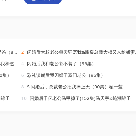
89集）
2
闪婚后大叔老公每天狂宠我&甜爆总裁大叔又来给娇妻撑腰了（81集）
集）葛晓曦
4
闪婚后我和老公都不装了（36集）
0集）
6
彩礼谈崩后我闪婚了豪门老公（96集）
8
S 闪婚后，总裁老公把我捧上天（90集）翟一莹
潮锦子
10
闪婚后千亿老公马甲掉了(152集)马天宇&施潮锦子