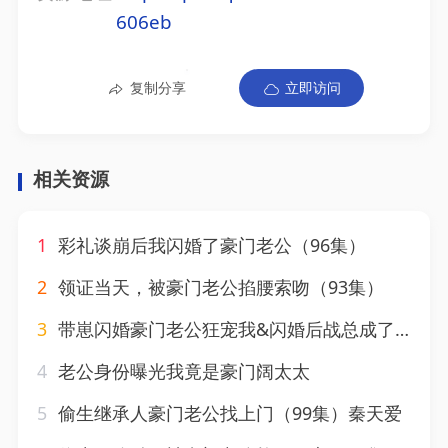
606eb
复制分享
立即访问
相关资源
1
彩礼谈崩后我闪婚了豪门老公（96集）
2
领证当天，被豪门老公掐腰索吻（93集）
3
带崽闪婚豪门老公狂宠我&闪婚后战总成了甜心奶爸（89集）
4
老公身份曝光我竟是豪门阔太太
5
偷生继承人豪门老公找上门（99集）秦天爱