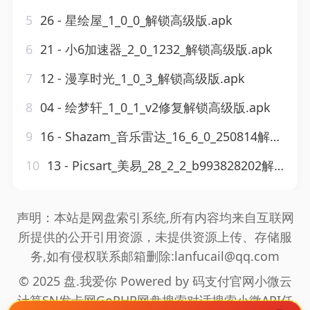
5
26 - 星绘屋_1_0_0_解锁高级版.apk
6
21 - 小6加速器_2_0_1232_解锁高级版.apk
7
12 - 漫享时光_1_0_3_解锁高级版.apk
8
04 - 绘梦轩_1_0_1_v2修复解锁高级版.apk
9
16 - Shazam_音乐雷达_16_6_0_250814解锁高级版.apk
10
13 - Picsart_美易_28_2_2_b993828202解锁高级版.apk
声明：本站是网盘索引系统,所有内容均来自互联网
所提供的公开引用资源，未提供资源上传、存储服
务,如有侵权联系邮箱删除:lanfucail@qq.com
© 2025 盘.我爱你 Powered by
码支付官网
小微云
计算
SN发卡网
GoPHP
网盘搜索
对话搜索
小微API
任