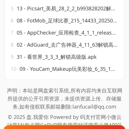
5
13 - Picsart_美易_28_2_2_b993828202解锁高级版.apk
6
08 - FotMob_足球比赛_215_14433_20250820_rc_build_14433解锁高级版.apk
7
05 - AppChecker_应用检查_4_1_1_release_build_4001003解锁高级版.apk
8
02 - AdGuard_去广告神器_4_11_63解锁高级版.apk
9
31 - 看世界_3_3_3_解锁高级版.apk
10
09 - YouCam_Makeup玩美彩妆_6_35_1解锁高级版.apk
声明：本站是网盘索引系统,所有内容均来自互联网
所提供的公开引用资源，未提供资源上传、存储服
务,如有侵权联系邮箱删除:lanfucail@qq.com
© 2025 盘.我爱你 Powered by
码支付官网
小微云
计算
SN发卡网
GoPHP
网盘搜索
对话搜索
小微API
任