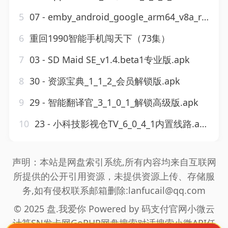
5
07 - emby_android_google_arm64_v8a_release_3_4_91.apk
6
重回1990智能手机闯天下（73集）
7
03 - SD Maid SE_v1.4.beta1专业版.apk
8
30 - 资源宝典_1_1_2_会员解锁版.apk
9
29 - 智能翻译官_3_1_0_1_解锁高级版.apk
10
23 - 小科技影视仓TV_6_0_4_1内置线路.apk
声明：本站是网盘索引系统,所有内容均来自互联网
所提供的公开引用资源，未提供资源上传、存储服
务,如有侵权联系邮箱删除:lanfucail@qq.com
© 2025 盘.我爱你 Powered by
码支付官网
小微云
计算
SN发卡网
GoPHP
网盘搜索
对话搜索
小微API
任