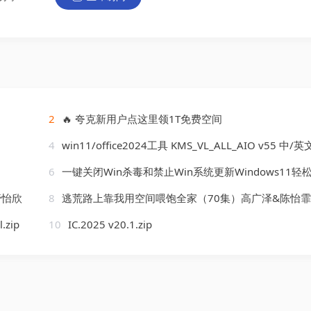
2
🔥 夸克新用户点这里领1T免费空间
4
win11/office2024工具 KMS_VL_ALL_AIO v55 中/英文免费绿色
6
一键关闭Win杀毒和禁止Win系统更新Windows11轻松设置1.11.zi
管怡欣
8
逃荒路上靠我用空间喂饱全家（70集）高广泽&陈怡霏(
l.zip
10
IC.2025 v20.1.zip