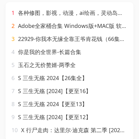
1
各种修图，影视，动漫，ai绘画，灵动岛等各种软件大全合集
2
Adobe全家桶合集 Windows版+MAC版 软件+课程 PS、PR、LR、AE、AU等等 260GB
3
22929-你我本无缘全靠王爷肯花钱（66集）刘沛良&陈奕汐
4
你是我的全世界-长篇合集
5
玉石之无价赘婿-两季全
6
S 三生无殇 2024【26集全】
7
S 三生无殇 [2024]【更至16】
8
S 三生无殇 2024【更至13】
9
S 三生无殇 [2024]【更至12】
10
X 行尸走肉：达里尔·迪克森 第二季 [2024]【更至02】[美国 恐怖][附行尸走肉 系列全部]