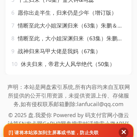
6
愿你出走半生，归来仍是少年（增订版）
7
情断至此大小姐深渊归来（63集）朱鹏＆唐齐遥
8
情断至此，大小姐深渊归来（63集）朱鹏&唐齐遥
9
战神归来马甲大佬是我妈（67集）
10
休夫归来，帝君大人风华绝代（50集）
声明：本站是网盘索引系统,所有内容均来自互联网
所提供的公开引用资源，未提供资源上传、存储服
务,如有侵权联系邮箱删除:lanfucail@qq.com
© 2025 盘.我爱你 Powered by
码支付官网
小微云
计算
SN发卡网
GoPHP
网盘搜索
对话搜索
小微API
任
✕
推邦拉新
海通盟拉新
真爱旅舍
网站地图
[!] 请将本站添加到主屏幕或书签，防止失联