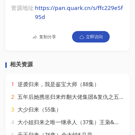
资源地址
https://pan.quark.cn/s/ffc229e5f
95d
复制分享
立即访问
相关资源
1
逆袭归来，我是鉴宝大师（88集）
2
五年后她携崽归来炸翻大佬集团&复仇之五年后携崽归来
3
大少归来（55集）
4
大小姐归来之唯一继承人（37集）王枭&谭惠方
5
千王归来（76集）金大钟&马蕊