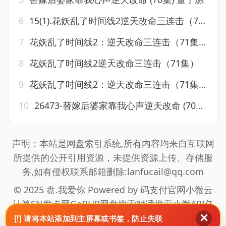
6
15(1).花妖乱了时间线2逆天改命三连击（71集）
7
花妖乱了时间线2：逆天改命三连击（71集）(1)
8
花妖乱了时间线2逆天改命三连击（71集）
9
花妖乱了时间线2：逆天改命三连击（71集）
10
26473-替嫁后婆家靠我心声逆天改命 (70集) 董子源
声明：本站是网盘索引系统,所有内容均来自互联网
所提供的公开引用资源，未提供资源上传、存储服
务,如有侵权联系邮箱删除:lanfucail@qq.com
© 2025 盘.我爱你 Powered by
码支付官网
小微云
计算
SN发卡网
GoPHP
网盘搜索
对话搜索
小微API
任
✕
推邦拉新
海通盟拉新
真爱旅舍
网站地图
[!] 请将本站添加到主屏幕或书签，防止失联