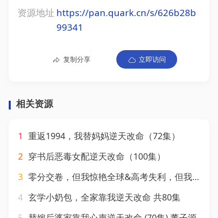
资源地址
https://pan.quark.cn/s/626b28b
99341
复制分享
立即访问
相关资源
1
重返1994，我替妈妈逆天改命（72集）
2
穿书后恶毒女配逆天改命（100集）
3
零分交卷，但我惊艳全球&高考失利，但我逆天改命（58集）胡曦&张雷含
4
玄学小奶包，全家靠我逆天改命 共80集
5
替嫁后婆家靠我心声逆天改命 (70集) 董子源