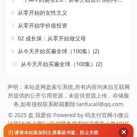
6
从零开始的女性主义
7
从零开始学价值投资
8
02 成长保：从零开始做父母
9
从今天开始买遍全球（100集）(2)
10
从今天开始买遍全球（100集）(2)
声明：本站是网盘索引系统,所有内容均来自互联网
所提供的公开引用资源，未提供资源上传、存储服
务,如有侵权联系邮箱删除:lanfucail@qq.com
© 2025 盘.我爱你 Powered by
码支付官网
小微云
计算
SN发卡网
GoPHP
网盘搜索
对话搜索
小微API
任
✕
推邦拉新
海通盟拉新
真爱旅舍
网站地图
[!] 请将本站添加到主屏幕或书签，防止失联