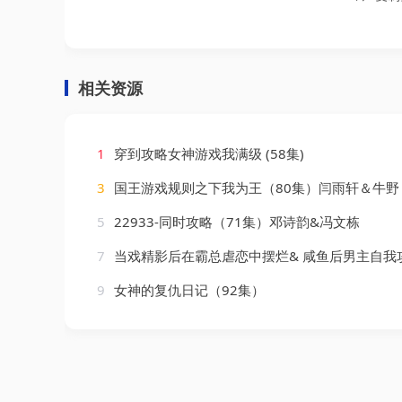
相关资源
1
穿到攻略女神游戏我满级 (58集)
3
国王游戏规则之下我为王（80集）闫雨轩＆牛野
5
22933-同时攻略（71集）邓诗韵&冯文栋
7
当戏精影后在霸总虐恋中摆烂& 咸鱼后男主自我攻略了（98集）王格
9
女神的复仇日记（92集）