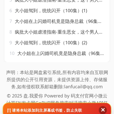
6
大小姐驾到，统统闪开（100集）(1)
7
大小姐在上闪婚司机竟是隐身总裁（96集）(1)
8
疯批大小姐虐渣指南-重生恶女，这个男人我要定了（50集）(3)
9
大小姐驾到，统统闪开（100集）(2)
10
大小姐在上闪婚司机竟是隐身总裁（96集）(2)
声明：本站是网盘索引系统,所有内容均来自互联网
所提供的公开引用资源，未提供资源上传、存储服
务,如有侵权联系邮箱删除:lanfucail@qq.com
© 2025 盘.我爱你 Powered by
码支付官网
小微云
计算
SN发卡网
GoPHP
网盘搜索
对话搜索
小微API
任
✕
推邦拉新
海通盟拉新
真爱旅舍
网站地图
[!] 请将本站添加到主屏幕或书签，防止失联