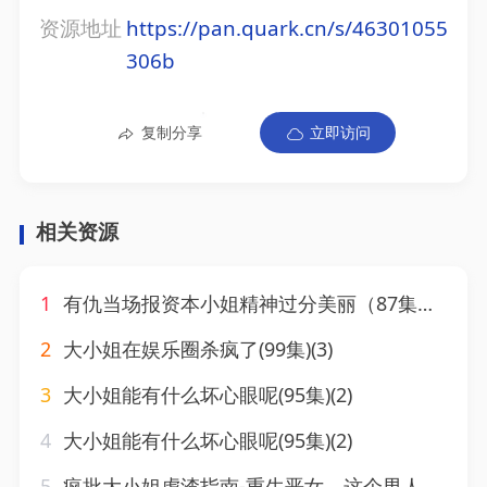
资源地址
https://pan.quark.cn/s/46301055
306b
复制分享
立即访问
相关资源
1
有仇当场报资本小姐精神过分美丽（87集）鲍李宁＆陈云汐
2
大小姐在娱乐圈杀疯了(99集)(3)
3
大小姐能有什么坏心眼呢(95集)(2)
4
大小姐能有什么坏心眼呢(95集)(2)
5
疯批大小姐虐渣指南-重生恶女，这个男人我要定了（50集）(2)