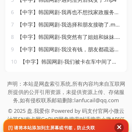
6
【中字】韩国网剧-我再也不想找家政服务了.mp4
7
【中字】韩国网剧-我选择和朋友接吻了.mp4
8
【中字】韩国网剧-我突然有了姐姐和妹妹.mp4
9
【中字】韩国网剧-我没有钱，朋友都疏远了！.mp4
10
【中字】韩国网剧-我们被卡在车中间了（李海仁）.mp4
声明：本站是网盘索引系统,所有内容均来自互联网
所提供的公开引用资源，未提供资源上传、存储服
务,如有侵权联系邮箱删除:lanfucail@qq.com
© 2025 盘.我爱你 Powered by
码支付官网
小微云
计算
SN发卡网
GoPHP
网盘搜索
对话搜索
小微API
任
✕
推邦拉新
海通盟拉新
真爱旅舍
网站地图
[!] 请将本站添加到主屏幕或书签，防止失联