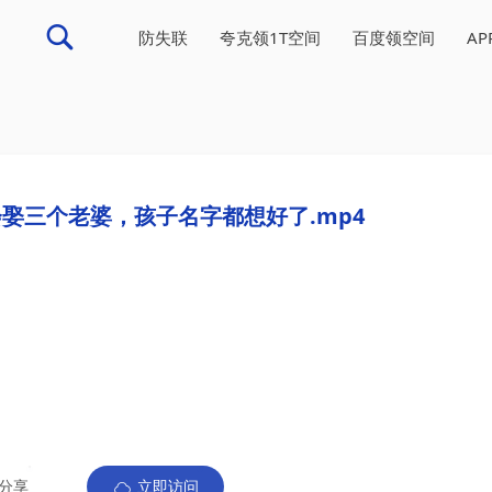
防失联
夸克领1T空间
百度领空间
A
娶三个老婆，孩子名字都想好了.mp4
分享
立即访问