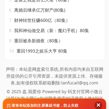
6
离婚后继承亿万财产(80集)
7
财神转世狂赚600亿（80集）
8
我和神仙做交易（新：魔幻手机）80集
9
重回被杀新婚夜（80集）
10
重回1993之娱乐大亨 80集
声明：本站是网盘索引系统,所有内容均来自互联网
所提供的公开引用资源，未提供资源上传、存储服
务,如有侵权联系邮箱删除:lanfucail@qq.com
© 2025 盘.我爱你 Powered by
码支付官网
小微云
计算
SN发卡网
GoPHP
网盘搜索
对话搜索
小微API
任
✕
推邦拉新
海通盟拉新
真爱旅舍
网站地图
[!] 请将本站添加到主屏幕或书签，防止失联