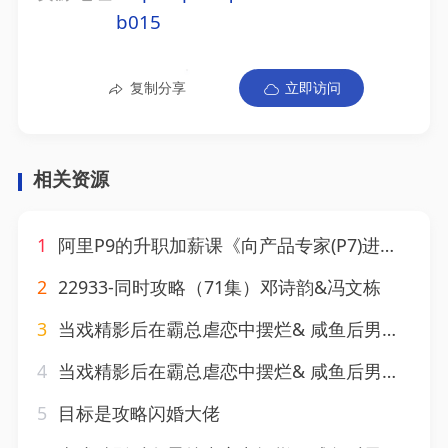
b015
复制分享
立即访问
相关资源
1
阿里P9的升职加薪课《向产品专家(P7)进阶》第7期 33节视频
2
22933-同时攻略（71集）邓诗韵&冯文栋
3
当戏精影后在霸总虐恋中摆烂& 咸鱼后男主自我攻略了（98集）王格格(1)
4
当戏精影后在霸总虐恋中摆烂& 咸鱼后男主自我攻略了（98集）王格格(2)
5
目标是攻略闪婚大佬