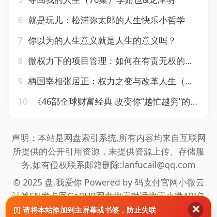
6
就是玩儿：松浦弥太郎的人生快乐小哲学
7
你以为的人生意义就是人生的意义吗？
8
微权力下的项目管理：如何在有责无权的状况下带领项目团队获得项目成功（第3版）
9
柄国宰相张居正：权力之变与改革人生（套装共2册）
10
《46部全球财富经典 改变你“越忙越穷”的焦虑人生》
声明：本站是网盘索引系统,所有内容均来自互联网
所提供的公开引用资源，未提供资源上传、存储服
务,如有侵权联系邮箱删除:lanfucail@qq.com
© 2025 盘.我爱你 Powered by
码支付官网
小微云
计算
SN发卡网
GoPHP
网盘搜索
对话搜索
小微API
任
✕
推邦拉新
海通盟拉新
真爱旅舍
网站地图
[!] 请将本站添加到主屏幕或书签，防止失联